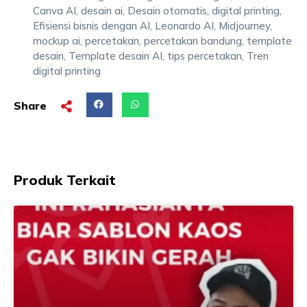
Canva AI
,
desain ai
,
Desain otomatis
,
digital printing
,
Efisiensi bisnis dengan AI
,
Leonardo AI
,
Midjourney
,
mockup ai
,
percetakan
,
percetakan bandung
,
template
desain
,
Template desain AI
,
tips percetakan
,
Tren
digital printing
Share
Produk Terkait