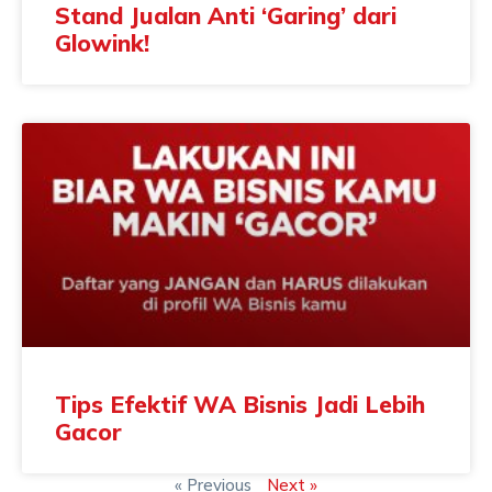
Stand Jualan Anti ‘Garing’ dari
Glowink!
Tips Efektif WA Bisnis Jadi Lebih
Gacor
« Previous
Next »