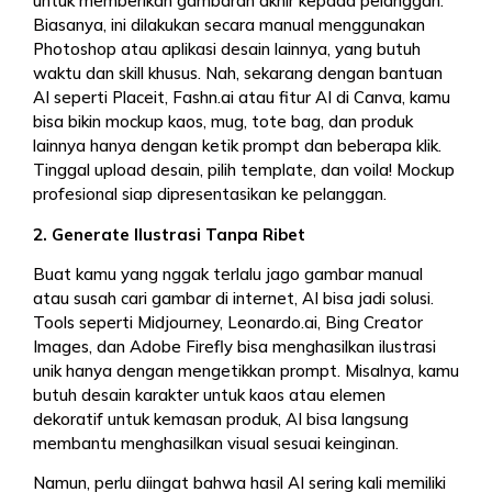
untuk memberikan gambaran akhir kepada pelanggan.
Biasanya, ini dilakukan secara manual menggunakan
Photoshop atau aplikasi desain lainnya, yang butuh
waktu dan skill khusus. Nah, sekarang dengan bantuan
AI seperti Placeit, Fashn.ai atau fitur AI di Canva, kamu
bisa bikin mockup kaos, mug, tote bag, dan produk
lainnya hanya dengan ketik prompt dan beberapa klik.
Tinggal upload desain, pilih template, dan voila! Mockup
profesional siap dipresentasikan ke pelanggan.
2. Generate Ilustrasi Tanpa Ribet
Buat kamu yang nggak terlalu jago gambar manual
atau susah cari gambar di internet, AI bisa jadi solusi.
Tools seperti Midjourney, Leonardo.ai, Bing Creator
Images, dan Adobe Firefly bisa menghasilkan ilustrasi
unik hanya dengan mengetikkan prompt. Misalnya, kamu
butuh desain karakter untuk kaos atau elemen
dekoratif untuk kemasan produk, AI bisa langsung
membantu menghasilkan visual sesuai keinginan.
Namun, perlu diingat bahwa hasil AI sering kali memiliki