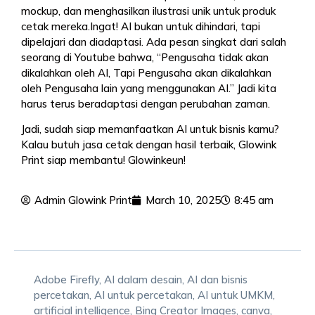
mockup, dan menghasilkan ilustrasi unik untuk produk
cetak mereka.Ingat! AI bukan untuk dihindari, tapi
dipelajari dan diadaptasi. Ada pesan singkat dari salah
seorang di Youtube bahwa, “Pengusaha tidak akan
dikalahkan oleh AI, Tapi Pengusaha akan dikalahkan
oleh Pengusaha lain yang menggunakan AI.” Jadi kita
harus terus beradaptasi dengan perubahan zaman.
Jadi, sudah siap memanfaatkan AI untuk bisnis kamu?
Kalau butuh jasa cetak dengan hasil terbaik, Glowink
Print siap membantu! Glowinkeun!
Admin Glowink Print
March 10, 2025
8:45 am
Adobe Firefly
,
AI dalam desain
,
AI dan bisnis
percetakan
,
AI untuk percetakan
,
AI untuk UMKM
,
artificial intelligence
,
Bing Creator Images
,
canva
,