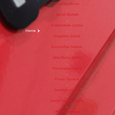
Inspirasi Bisnis
,
Jumat Berkah
,
Keberkahan Usaha
Home
,
Kegiatan Sosial
,
Komunitas Sekitar
,
Nilai Bisnis Islami
,
Percetakan Islami
,
Pesan Glowink
,
Sedekah Jumat
,
Sosial Responsibility
,
UMKM Bandung