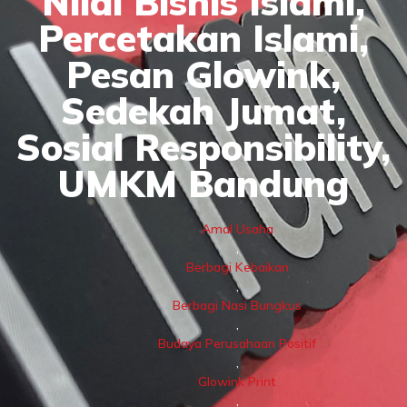
Nilai Bisnis Islami
,
Percetakan Islami
,
Pesan Glowink
,
Sedekah Jumat
,
Sosial Responsibility
,
UMKM Bandung
Amal Usaha
,
Berbagi Kebaikan
,
Berbagi Nasi Bungkus
,
Budaya Perusahaan Positif
,
Glowink Print
,