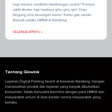
Lagi merasa sendirian membangun usaha? Promosi
udah dicoba tapi hasilnya gitu-gitu aja? Atau
bingung atur keuangan bisnis? Kamu gak sendiri.
Banyak pelaku UMKM di Bandung
SELENGKAPNYA »
Tentang Glowink
Layanan Digital Printing favorit di kawasan Bandung. Dengan
menawarkan produk dan layanan yang banyak dibutuhkan
konsumen. Selalu berusaha bermitra dengan para UMKM dan
masyarakat umum di atas koridor norma masyarakat yang
berlaku.