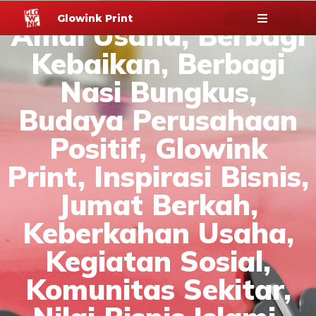
Glowink Print
Amal Usaha
,
Berbagi
Kebaikan
,
Berbagi
Nasi Bungkus
,
Budaya Perusahaan
Positif
,
Glowink
Print
,
Inspirasi Bisnis
,
Jumat Berkah
,
Keberkahan Usaha
,
Kegiatan Sosial
,
Komunitas Sekitar
,